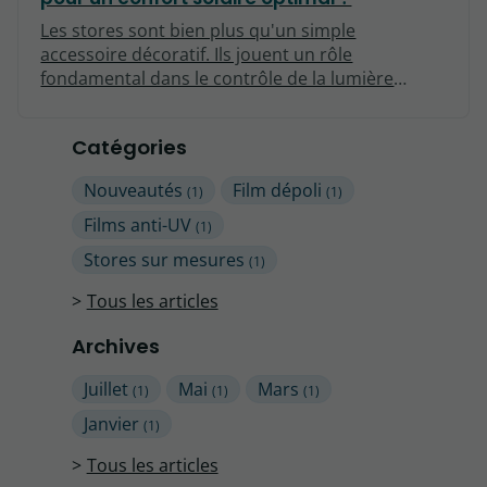
Les stores sont bien plus qu'un simple
accessoire décoratif. Ils jouent un rôle
fondamental dans le contrôle de la lumière
naturelle, de la chaleur et de l'intimité dans nos
espaces de vie. Choisir des stores sur mesure
Catégories
représente une solution adaptée aux besoins
spécifiques de votre intérieur. Cet article explore
Nouveautés
Film dépoli
(1)
(1)
les divers avantages liés à l'utilisation de stores
sur mesure pour un confort solaire optimal.
Films anti-UV
(1)
Stores sur mesures
(1)
Tous les articles
Archives
Juillet
Mai
Mars
(1)
(1)
(1)
Janvier
(1)
Tous les articles