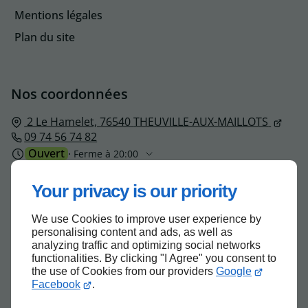
Mentions légales
Plan du site
Nos coordonnées
2 Le Hamelet,
76540
THEUVILLE-AUX-MAILLOTS
09 74 56 74 82
Ouvert
⋅ Ferme à 20:00
Your privacy is our priority
We use Cookies to improve user experience by
Haut de page
personalising content and ads, as well as
analyzing traffic and optimizing social networks
functionalities. By clicking "I Agree" you consent to
the use of Cookies from our providers
Google
Facebook
.