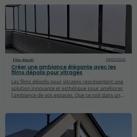
améliorer le confort et la sécurité des espaces.
Cet article explore en profondeur l'efficacité de
ces films, en abordant leurs caractéristiques,
leurs avantages et les différentes applications
possibles.
04/03/2026
Film dépoli
Créer une ambiance élégante avec les
films dépolis pour vitrages
Les films dépolis pour vitrages représentent une
solution innovante et esthétique pour améliorer
l'ambiance de vos espaces. Que ce soit dans un
bureau, un espace commercial ou même à
domicile, ces films offrent une multitude
d'avantages. Dans cet article, nous allons
explorer les différentes dimensions de ces films,
en mettant en lumière leur utilité, leur
installation et leur impact sur l'esthétique des