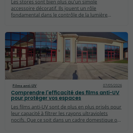
Les stores sont bien plus qu'un simple
accessoire décoratif. Ils jouent un rôle
fondamental dans le contrôle de la lumière
naturelle, de la chaleur et de l'intimité dans nos
espaces de vie. Choisir des stores sur mesure
représente une solution adaptée aux besoins
spécifiques de votre intérieur. Cet article explore
les divers avantages liés à l'utilisation de stores
sur mesure pour un confort solaire optimal.
07/05/2026
Films anti-UV
Comprendre l'efficacité des films anti-UV
pour protéger vos espaces
Les films anti-UV sont de plus en plus prisés pour
leur capacité à filtrer les rayons ultraviolets
nocifs. Que ce soit dans un cadre domestique ou
commercial, leur utilisation peut grandement