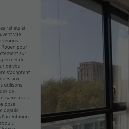
s reflets et
uvent vite
ervenons
de Rouen pour
rectement sur
s
permet de
eur de vos
ure s'adaptent
iques aux
 utilisons
ndes de
cessaire à vos
une pose
le depuis
 l'orientation
roduit