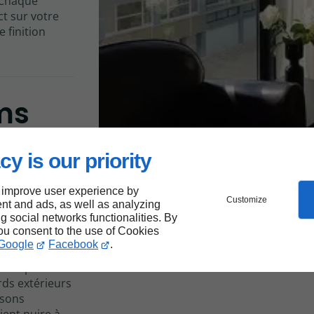
. Chaque
ct sur votre
 finition
lms
cy is our priority
ffre une
 improve user experience by
Customize
nt and ads, as well as analyzing
l'ensemble de
ng social networks functionalities. By
s finitions
you consent to the use of Cookies
es neutres les
Google
Facebook
.
nnalisation
entreprise
rds extérieurs
isons