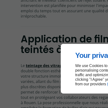
affichant le meilleur coefficient de rejet solaire
intervention est planifiée pour minimiser l'impa
emploi du temps tout en assurant une qualité de
irréprochable.
Application de fi
teintés à Rouen
Your priva
Le
teintage des vitrages
de bâtiment à Rouen o
We use Cookies to
personalising conte
double fonction esthétique et protectrice pour 
traffic and optimizi
votre structure immobilière. Nous proposons de
clicking "I Agree" 
variées, allant du film miroir sans tain aux teint
from our providers
plus discrètes disponibles à Rouen. Cette perso
permet de renforcer l'identité visuelle de votre 
tout en protégeant vos collaborateurs des rega
à Rouen. La pose professionnelle que nous réal