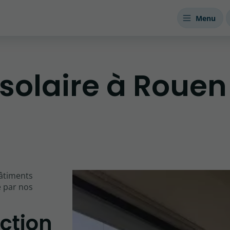
Menu
 solaire à Rouen
âtiments
e par nos
ection