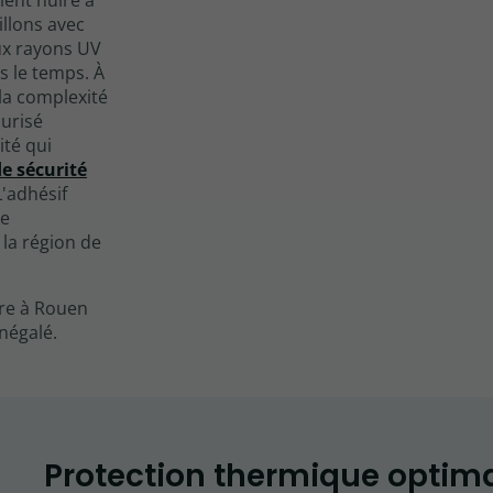
ient nuire à
illons avec
ux rayons UV
s le temps. À
la complexité
curisé
ité qui
de sécurité
L'adhésif
de
la région de
ire à Rouen
inégalé.
Protection thermique optim