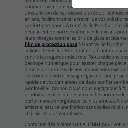
gamme de teintes pour harmoniser l'apparence
bâtiment avec son environnement à Gonfreville-
L'installation de ces dispositifs réduit l'éblouis
écrans, facilitant ainsi le travail de vos collabor
confort personnel. À Gonfreville-l'Orcher, nos cl
bénéficient de notre expérience de dix ans pour
leurs vitrages contre les bris de glace accidente
film de protection posé
à Gonfreville-l'Orcher r
solidité de vos fenêtres tout en offrant une barr
contre les regards indiscrets. Nous utilisons des
découpe numérique pour ajuster chaque pièce
dimensions exactes de vos menuiseries existant
réactivité de notre enseigne garantit une prise 
rapide de vos demandes de devis sur l'ensembl
Gonfreville-l'Orcher. Nous nous engageons à fo
produits certifiés qui respectent les normes de 
performance énergétique les plus strictes. Notre
artisanal assure une finition sans bulles ni plis
châssis les plus complexes.
Contactez dès maintenant ALL'TINT pour votre 