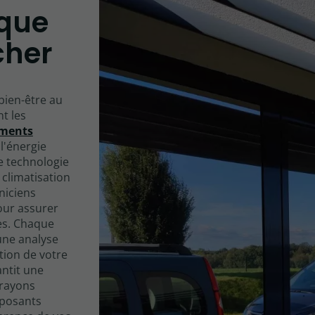
ique
cher
bien-être au
t les
ements
l'énergie
te technologie
 climatisation
niciens
our assurer
ées. Chaque
'une analyse
tion de votre
antit une
s rayons
mposants