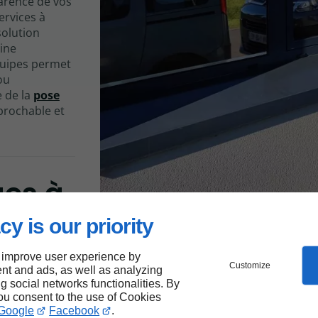
parence de vos
ervices à
solution
ine
quipes permet
ou
 de la
pose
prochable et
ges à
er
cy is our priority
 improve user experience by
Customize
nt and ads, as well as analyzing
e précision
ng social networks functionalities. By
our vos
you consent to the use of Cookies
une large
Google
Facebook
.