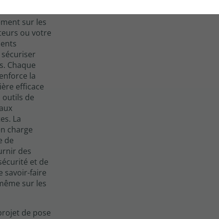
 de votre
l'Orcher.
sement sur les
ateurs ou votre
ients
 sécuriser
ls. Chaque
enforce la
ière efficace
 outils de
 aux
es. La
en charge
e de
urnir des
sécurité et de
 savoir-faire
, même sur les
projet de pose