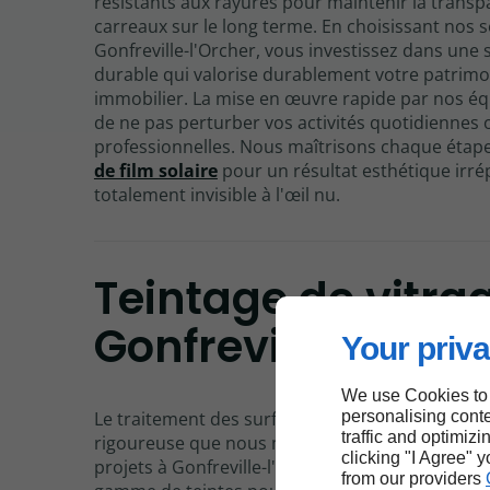
résistants aux rayures pour maintenir la trans
carreaux sur le long terme. En choisissant nos s
Gonfreville-l'Orcher, vous investissez dans une 
durable qui valorise durablement votre patrimo
immobilier. La mise en œuvre rapide par nos é
de ne pas perturber vos activités quotidiennes 
professionnelles. Nous maîtrisons chaque étape
de film solaire
pour un résultat esthétique irré
totalement invisible à l'œil nu.
Teintage de vitra
Gonfreville-l'Orch
Your priva
We use Cookies to
personalising conte
Le traitement des surfaces vitrées nécessite un
traffic and optimizi
rigoureuse que nous maîtrisons parfaitement p
clicking "I Agree" 
projets à Gonfreville-l'Orcher. Nous proposons 
from our providers