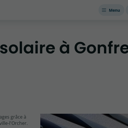
Menu
solaire à Gonfre
rages grâce à
ille-l'Orcher.