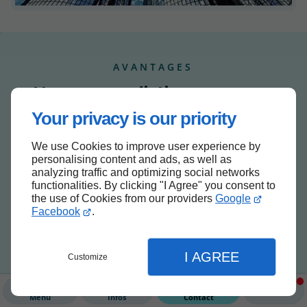
AVANTAGES
Nous nous distinguons par
plusieurs atouts.
Your privacy is our priority
Faites appel à l'entreprise All'tint pour bénéficier d'une
We use Cookies to improve user experience by
prestation complète.
personalising content and ads, as well as
analyzing traffic and optimizing social networks
functionalities. By clicking "I Agree" you consent to
the use of Cookies from our providers
Google
Facebook
.
Expérience
I AGREE
Nous sommes connus dans le domaine de la
Customize
protection solaire depuis 2016.
Menu
Infos
Contact